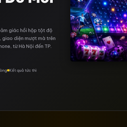
cảm giác hồi hộp tột độ
, giao diện mượt mà trên
Phone, từ Hà Nội đến TP.
vòng
Kết quả tức thì