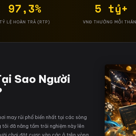
97,3%
5 tỷ+
TỶ LỆ HOÀN TRẢ (RTP)
VNĐ THƯỞNG MỖI THÁ
Tại Sao Người
?
hơi may rủi phổ biến nhất tại các sòng
g tôi đã nâng tầm trải nghiệm này lên
ười chơi đặt cược vào các ô trên vòng