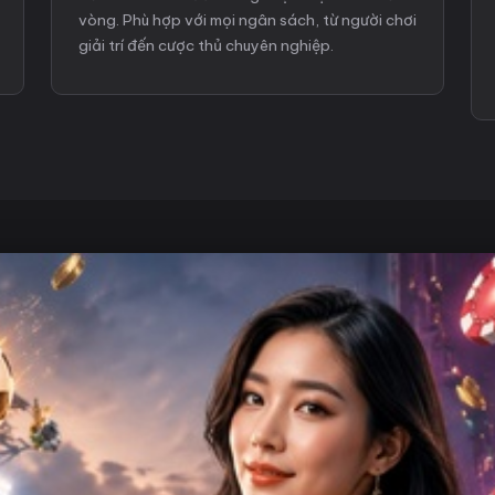
vòng. Phù hợp với mọi ngân sách, từ người chơi
giải trí đến cược thủ chuyên nghiệp.