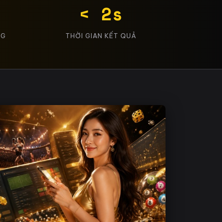
< 2s
NG
THỜI GIAN KẾT QUẢ