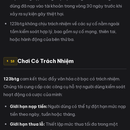
dùng đã nạp vào tài khoản trong vòng 30 ngày trước khi
xảy ra sự kiện gây thiệt hại.
123btg không chịu trách nhiệm về các sự cố nằm ngoài
tầm kiểm soát hợp lý, bao gồm sự cố mạng, thiên tai,
hoặc hành động của bên thứ ba.
Chơi Có Trách Nhiệm
§ 10
123btg
cam kết thúc đẩy văn hóa cờ bạc có trách nhiệm.
Chúng tôi cung cấp các công cụ hỗ trợ người dùng kiểm soát
hoạt động cá cược của mình:
Giới hạn nạp tiền:
Người dùng có thể tự đặt hạn mức nạp
tiền theo ngày, tuần hoặc tháng.
Giới hạn thua lỗ:
Thiết lập mức thua tối đa trong một