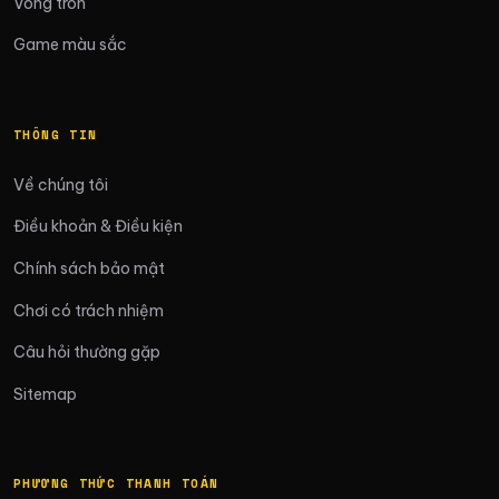
Vòng tròn
Game màu sắc
THÔNG TIN
Về chúng tôi
Điều khoản & Điều kiện
Chính sách bảo mật
Chơi có trách nhiệm
Câu hỏi thường gặp
Sitemap
PHƯƠNG THỨC THANH TOÁN