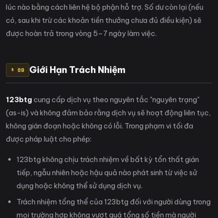
lúc nào bằng cách liên hệ bộ phận hỗ trợ. Số dư còn lại (nếu
có, sau khi trừ các khoản tiền thưởng chưa đủ điều kiện) sẽ
được hoàn trả trong vòng 5–7 ngày làm việc.
Giới Hạn Trách Nhiệm
§ 09
123btg
cung cấp dịch vụ theo nguyên tắc "nguyên trạng"
(as-is) và không đảm bảo rằng dịch vụ sẽ hoạt động liên tục,
không gián đoạn hoặc không có lỗi. Trong phạm vi tối đa
được pháp luật cho phép:
123btg không chịu trách nhiệm về bất kỳ tổn thất gián
tiếp, ngẫu nhiên hoặc hậu quả nào phát sinh từ việc sử
dụng hoặc không thể sử dụng dịch vụ.
Trách nhiệm tổng thể của 123btg đối với người dùng trong
mọi trường hợp không vượt quá tổng số tiền mà người