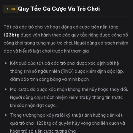
Quy Tắc Cá Cược Và Trò Chơi
§ 05
Tất cả các trò chơi và hoạt động cá cược trên nền tảng
123btg
được vận hành theo các quy tắc riêng được công bố
công khai trong từng mục trò chơi. Người dùng có trách nhiệm
đọc và hiểu rõ luật chơi trước khi tham gia.
Kết quả của tất cả các trò chơi được xác định bởi hệ
thống sinh số ngẫu nhiên (RNG) được kiểm định độc lập,
đảm bảo tính công bằng và minh bạch.
Mọi cược đã được xác nhận không thể hủy hoặc thay đổi.
Người dùng chịu trách nhiệm kiểm tra kỹ thông tin trước
khi xác nhận đặt cược.
Trong trường hợp xảy ra lỗi kỹ thuật ảnh hưởng đến kết
quả trò chơi, 123btg có quyền hủy vòng chơi liên quan và
hoàn trả số tiền cược tương ứng.