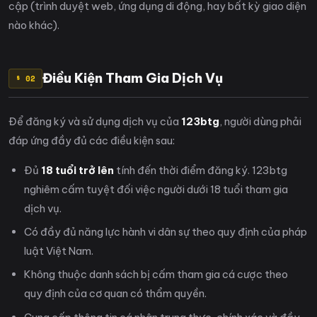
cập (trình duyệt web, ứng dụng di động, hay bất kỳ giao diện
nào khác).
Điều Kiện Tham Gia Dịch Vụ
§ 02
Để đăng ký và sử dụng dịch vụ của
123btg
, người dùng phải
đáp ứng đầy đủ các điều kiện sau:
Đủ
18 tuổi trở lên
tính đến thời điểm đăng ký. 123btg
nghiêm cấm tuyệt đối việc người dưới 18 tuổi tham gia
dịch vụ.
Có đầy đủ năng lực hành vi dân sự theo quy định của pháp
luật Việt Nam.
Không thuộc danh sách bị cấm tham gia cá cược theo
quy định của cơ quan có thẩm quyền.