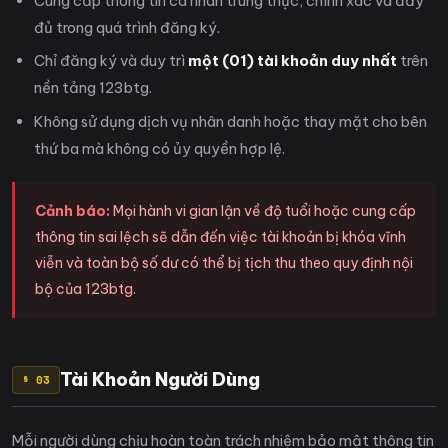
Cung cấp thông tin cá nhân trung thực, chính xác và đầy
đủ trong quá trình đăng ký.
Chỉ đăng ký và duy trì
một (01) tài khoản duy nhất
trên
nền tảng 123btg.
Không sử dụng dịch vụ nhân danh hoặc thay mặt cho bên
thứ ba mà không có ủy quyền hợp lệ.
Cảnh báo:
Mọi hành vi gian lận về độ tuổi hoặc cung cấp
thông tin sai lệch sẽ dẫn đến việc tài khoản bị khóa vĩnh
viễn và toàn bộ số dư có thể bị tịch thu theo quy định nội
bộ của 123btg.
Tài Khoản Người Dùng
§ 03
Mỗi người dùng chịu hoàn toàn trách nhiệm bảo mật thông tin