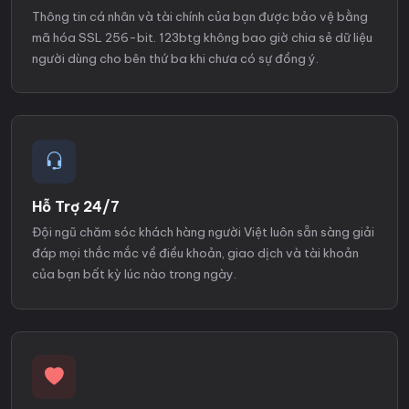
Thông tin cá nhân và tài chính của bạn được bảo vệ bằng
mã hóa SSL 256-bit. 123btg không bao giờ chia sẻ dữ liệu
người dùng cho bên thứ ba khi chưa có sự đồng ý.
Hỗ Trợ 24/7
Đội ngũ chăm sóc khách hàng người Việt luôn sẵn sàng giải
đáp mọi thắc mắc về điều khoản, giao dịch và tài khoản
của bạn bất kỳ lúc nào trong ngày.