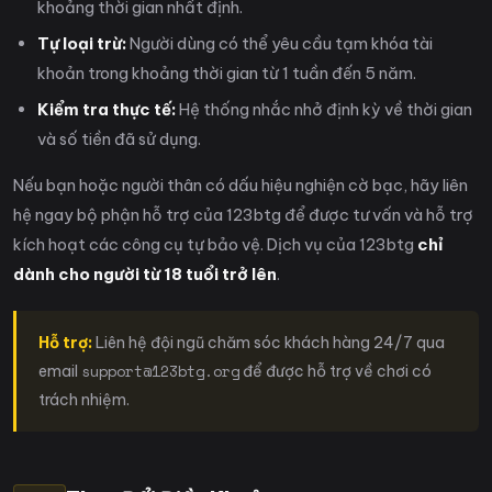
khoảng thời gian nhất định.
Tự loại trừ:
Người dùng có thể yêu cầu tạm khóa tài
khoản trong khoảng thời gian từ 1 tuần đến 5 năm.
Kiểm tra thực tế:
Hệ thống nhắc nhở định kỳ về thời gian
và số tiền đã sử dụng.
Nếu bạn hoặc người thân có dấu hiệu nghiện cờ bạc, hãy liên
hệ ngay bộ phận hỗ trợ của 123btg để được tư vấn và hỗ trợ
kích hoạt các công cụ tự bảo vệ. Dịch vụ của 123btg
chỉ
dành cho người từ 18 tuổi trở lên
.
Hỗ trợ:
Liên hệ đội ngũ chăm sóc khách hàng 24/7 qua
support@123btg.org
email
để được hỗ trợ về chơi có
trách nhiệm.