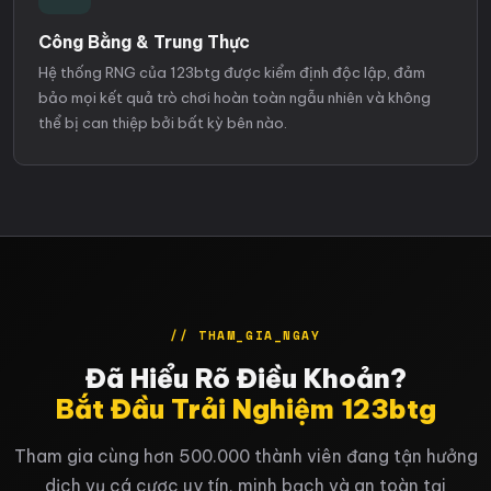
Công Bằng & Trung Thực
Hệ thống RNG của 123btg được kiểm định độc lập, đảm
bảo mọi kết quả trò chơi hoàn toàn ngẫu nhiên và không
thể bị can thiệp bởi bất kỳ bên nào.
// THAM_GIA_NGAY
Đã Hiểu Rõ Điều Khoản?
Bắt Đầu Trải Nghiệm 123btg
Tham gia cùng hơn 500.000 thành viên đang tận hưởng
dịch vụ cá cược uy tín, minh bạch và an toàn tại