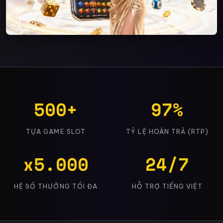
500+
97%
TỰA GAME SLOT
TỶ LỆ HOÀN TRẢ (RTP)
x5.000
24/7
HỆ SỐ THƯỞNG TỐI ĐA
HỖ TRỢ TIẾNG VIỆT