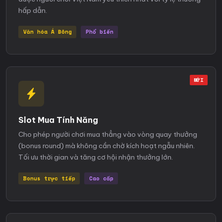
hấp dẫn.
Văn hóa Á Đông
Phổ biến
MỚI
Slot Mua Tính Năng
Cho phép người chơi mua thẳng vào vòng quay thưởng
(bonus round) mà không cần chờ kích hoạt ngẫu nhiên.
Tối ưu thời gian và tăng cơ hội nhận thưởng lớn.
Bonus trực tiếp
Cao cấp