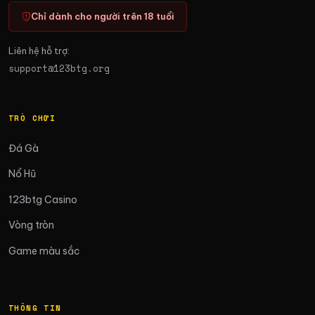
Chỉ dành cho người trên 18 tuổi
Liên hệ hỗ trợ:
support@123btg.org
TRÒ CHƠI
Đá Gà
Nổ Hũ
123btg Casino
Vòng tròn
Game màu sắc
THÔNG TIN