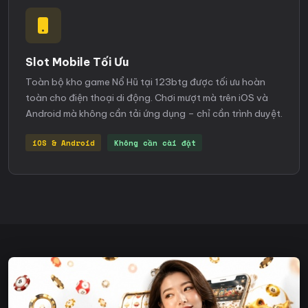
Slot Mobile Tối Ưu
Toàn bộ kho game Nổ Hũ tại 123btg được tối ưu hoàn
toàn cho điện thoại di động. Chơi mượt mà trên iOS và
Android mà không cần tải ứng dụng – chỉ cần trình duyệt.
iOS & Android
Không cần cài đặt