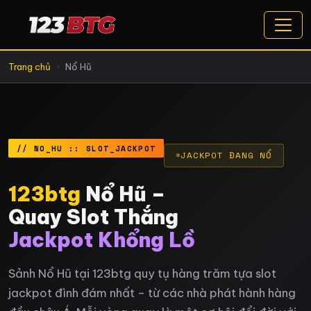
Trang chủ
Nổ Hũ
// NO_HU :: SLOT_JACKPOT
JACKPOT ĐANG NỔ
123btg
Nổ Hũ –
Quay Slot Thắng
Jackpot Khổng Lồ
Sảnh Nổ Hũ tại 123btg quy tụ hàng trăm tựa slot
jackpot đình đám nhất – từ các nhà phát hành hàng